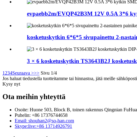
evpaebb2m/EVQP42B3M 12V 0.5A 3*6 k
kosketuskytkin 6*6*5 sivupainettu 2-nasta
3 × 6 kosketuskytkin TS3643B2J kosketusk
1
2
3
4
Seuraava >
>>
Sivu 1/4
Jos haluat tiedustella tuotteitamme tai hinnastoa, jätä meille sähköpost
Kysy nyt
Ota meihin yhteyttä
Osoite: Huone 503, Block B, toinen rakennus Qingnian FuHua 
Puhelin: +86 17376744658
Email: shouhan2@so-han.com
Skype:live:+86 13714926791