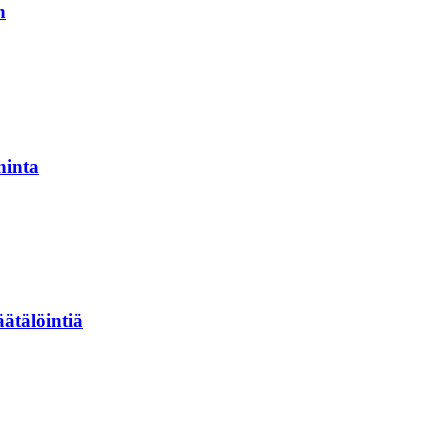
n
hinta
ätälöintiä