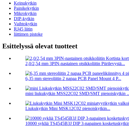
Keinukytkin
Painikekytkin
Mikrokytkin
DIP-kytkin
Vaihtokytkin
RJ45 liitin
liittimen pistoke
Esittelyssä olevat tuotteet
2,0/2,54 mm 3PIN-nastainen otsikkoliitin Piirilevystä...
6,35 mm stereoliitin 2 napaa PCB Panel Mount 4 P...
mini liukukytkin MSS22C02 SMD/SMT pienoiskytkin ..
Liukukytkin Mini MSK12C02 pienoiskytkin...
10000 sykliä TS4545B3J DIP 3-napainen kosketuskytki