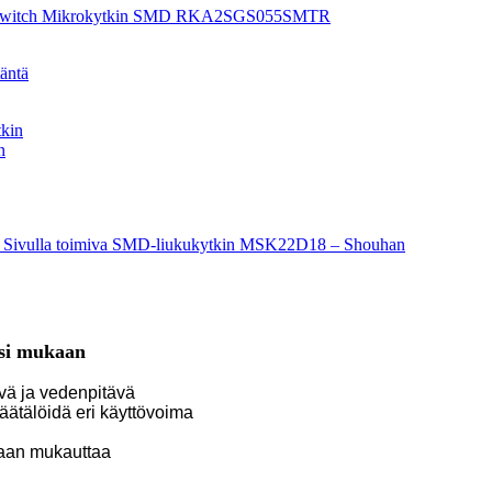
n
esi mukaan
ävä ja vedenpitävä
äätälöidä eri käyttövoima
oidaan mukauttaa