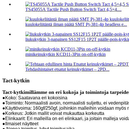
TS45055A Tactile Push Button Switch Tact 4,5×4....
kuulokeliitäntä ilman päätä SMT Pj-381-4p headless e...
liukukytkin 3-napainen SS12F15 1P2T päälle-pois-kytki
minikeinukytkin KCD11-3Pin on-off-kytkin
Tehdashintaiset etsatut keinukytkimet – 2PD...
Tact-kytkin
Tact-kytkimillämme on eri kokoja ja toimintoja tarpeid
●Koko: Saatavana eri kokoisina
●Toiminto: Normaalisti avoin, normaalisti suljettu, ei vedenpit
●Käyttövoima: 160gf/250gf, joihinkin malleihin voidaan myös r
●Korkeus: Jotkin mallit voivat mukauttaa korkeutta
●Elinkaarit: Eri malleilla on eri elinkaari, ja joitain malleja v
●Ilmaiset näytteet
● Nopea toimitus, lyhyt toimitusaika