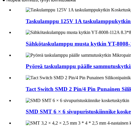
Taskulamppu 125V 1A taskulamppukytkin
Sähkötaskulamppu musta kytkin YT-8008-1
Pyöreä taskulamppu päälle sammutuskytki
Tact Switch SMD 2 Pin/4 Pin Punainen Sili
SMD SMT 6 × 6 sivupuristuskiinnike koske