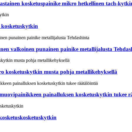
stainen kosketuspainike mikro hetkellinen tach-kytki
 kosketuskytkin
ninen valkoinen punainen painike metallijalusta Tehdas
ro kosketuskytkin musta pohja metallikehyksellä
uovipainikkeen painalluksen kosketuskytkin tukee rä
 kosketuskosketuskytkin