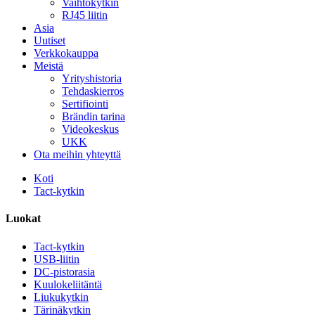
Vaihtokytkin
RJ45 liitin
Asia
Uutiset
Verkkokauppa
Meistä
Yrityshistoria
Tehdaskierros
Sertifiointi
Brändin tarina
Videokeskus
UKK
Ota meihin yhteyttä
Koti
Tact-kytkin
Luokat
Tact-kytkin
USB-liitin
DC-pistorasia
Kuulokeliitäntä
Liukukytkin
Tärinäkytkin