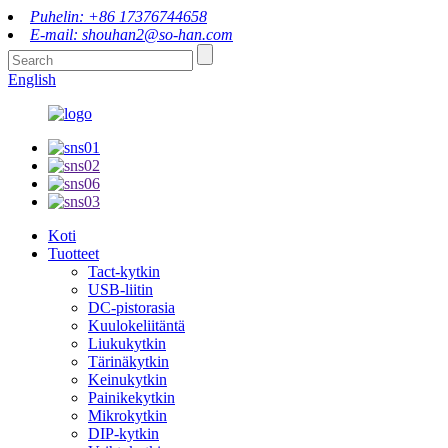
Puhelin: +86 17376744658
E-mail: shouhan2@so-han.com
English
Koti
Tuotteet
Tact-kytkin
USB-liitin
DC-pistorasia
Kuulokeliitäntä
Liukukytkin
Tärinäkytkin
Keinukytkin
Painikekytkin
Mikrokytkin
DIP-kytkin