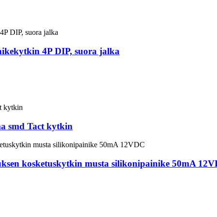
ikekytkin 4P DIP, suora jalka
ma smd Tact kytkin
sen kosketuskytkin musta silikonipainike 50mA 12