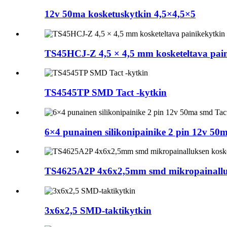
12v 50ma kosketuskytkin 4,5×4,5×5
TS45HCJ-Z 4,5 × 4,5 mm kosketeltava pain
TS4545TP SMD Tact -kytkin
6×4 punainen silikonipainike 2 pin 12v 50
TS4625A2P 4x6x2,5mm smd mikropainalluk
3x6x2,5 SMD-taktikytkin